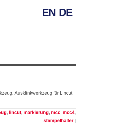
EN
DE
eug, Ausklinkwerkzeug für Lincut
eug
,
lincut
,
markierung
,
mcc
,
mcc4
,
stempelhalter
|