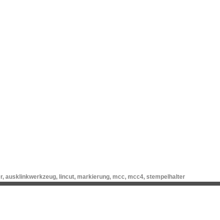
r
,
ausklinkwerkzeug
,
lincut
,
markierung
,
mcc
,
mcc4
,
stempelhalter