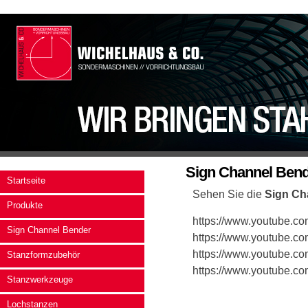
Sign Channel Ben
Startseite
Sehen Sie die
Sign Ch
Produkte
https://www.youtube.c
Sign Channel Bender
https://www.youtube.c
https://www.youtube.
Stanzformzubehör
https://www.youtube.c
Stanzwerkzeuge
Lochstanzen